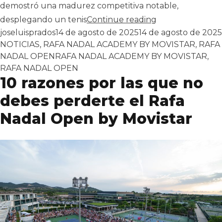
demostró una madurez competitiva notable,
«Duke Ajdukovic
desplegando un tenis
Continue reading
Publicado por
joseluisprados
14 de agosto de 2025
14 de agosto de 2025
NOTICIAS
,
RAFA NADAL ACADEMY BY MOVISTAR
,
RAFA
Tags:
NADAL OPEN
RAFA NADAL ACADEMY BY MOVISTAR
,
RAFA NADAL OPEN
10 razones por las que no
debes perderte el Rafa
Nadal Open by Movistar