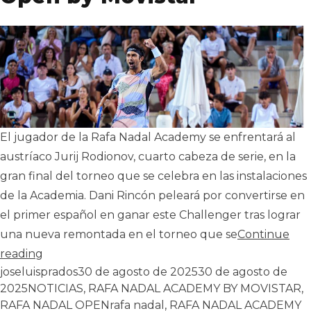
El jugador de la Rafa Nadal Academy se enfrentará al
austríaco Jurij Rodionov, cuarto cabeza de serie, en la
gran final del torneo que se celebra en las instalaciones
de la Academia. Dani Rincón peleará por convertirse en
el primer español en ganar este Challenger tras lograr
una nueva remontada en el torneo que se
Continue
«Dani Rincón disputará la gran final de la sépti
reading
Publicado por
joseluisprados
30 de agosto de 2025
30 de agosto de
Publicado en
2025
NOTICIAS
,
RAFA NADAL ACADEMY BY MOVISTAR
,
Tags:
RAFA NADAL OPEN
rafa nadal
,
RAFA NADAL ACADEMY