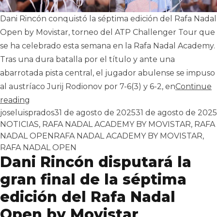
Dani Rincón conquistó la séptima edición del Rafa Nadal
Open by Movistar, torneo del ATP Challenger Tour que
se ha celebrado esta semana en la Rafa Nadal Academy.
Tras una dura batalla por el título y ante una
abarrotada pista central, el jugador abulense se impuso
al austríaco Jurij Rodionov por 7-6(3) y 6-2, en
Continue
«Dani Rincón se proclama campeón del Rafa Nada
reading
Publicado por
joseluisprados
31 de agosto de 2025
31 de agosto de 2025
NOTICIAS
,
RAFA NADAL ACADEMY BY MOVISTAR
,
RAFA
Tags:
NADAL OPEN
RAFA NADAL ACADEMY BY MOVISTAR
,
RAFA NADAL OPEN
Dani Rincón disputará la
gran final de la séptima
edición del Rafa Nadal
Open by Movistar