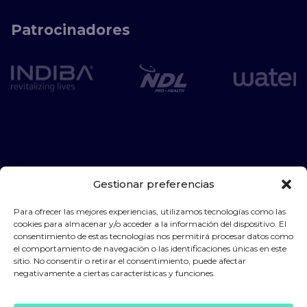
Patrocinadores
Gestionar preferencias
Para ofrecer las mejores experiencias, utilizamos tecnologías como las
cookies para almacenar y/o acceder a la información del dispositivo. El
consentimiento de estas tecnologías nos permitirá procesar datos como
el comportamiento de navegación o las identificaciones únicas en este
Política de privacidad
Aviso legal
Política de cookies
sitio. No consentir o retirar el consentimiento, puede afectar
Sistema Interno de Información
negativamente a ciertas características y funciones.