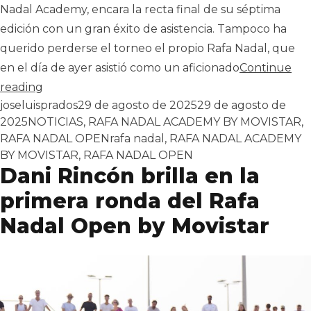
Nadal Academy, encara la recta final de su séptima
edición con un gran éxito de asistencia. Tampoco ha
querido perderse el torneo el propio Rafa Nadal, que
en el día de ayer asistió como un aficionado
Continue
«Rafa Nadal, espectador de lujo en el torneo Ra
reading
Publicado por
joseluisprados
29 de agosto de 2025
29 de agosto de
Publicado en
2025
NOTICIAS
,
RAFA NADAL ACADEMY BY MOVISTAR
,
Tags:
RAFA NADAL OPEN
rafa nadal
,
RAFA NADAL ACADEMY
BY MOVISTAR
,
RAFA NADAL OPEN
Dani Rincón brilla en la
primera ronda del Rafa
Nadal Open by Movistar