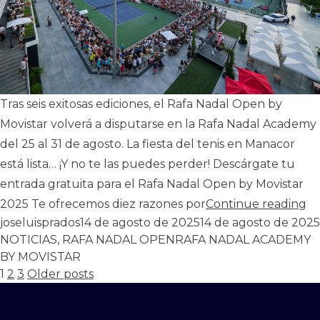
Tras seis exitosas ediciones, el Rafa Nadal Open by
Movistar volverá a disputarse en la Rafa Nadal Academy
del 25 al 31 de agosto. La fiesta del tenis en Manacor
está lista… ¡Y no te las puedes perder! Descárgate tu
entrada gratuita para el Rafa Nadal Open by Movistar
«1
2025 Te ofrecemos diez razones por
Continue reading
Publicado por
joseluisprados
14 de agosto de 2025
14 de agosto de 2025
Tags:
NOTICIAS
,
RAFA NADAL OPEN
RAFA NADAL ACADEMY
BY MOVISTAR
Paginación
1
2
3
Older posts
de
entradas