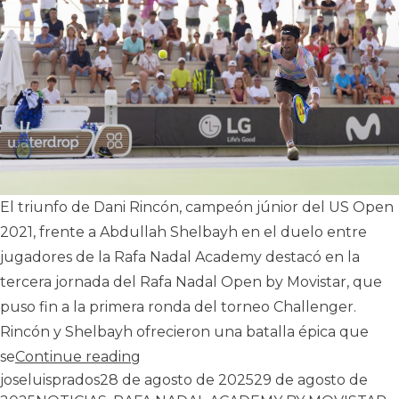
El triunfo de Dani Rincón, campeón júnior del US Open
2021, frente a Abdullah Shelbayh en el duelo entre
jugadores de la Rafa Nadal Academy destacó en la
tercera jornada del Rafa Nadal Open by Movistar, que
puso fin a la primera ronda del torneo Challenger.
Rincón y Shelbayh ofrecieron una batalla épica que
«Dani Rincón brilla en la primera r
se
Continue reading
Publicado por
joseluisprados
28 de agosto de 2025
29 de agosto de