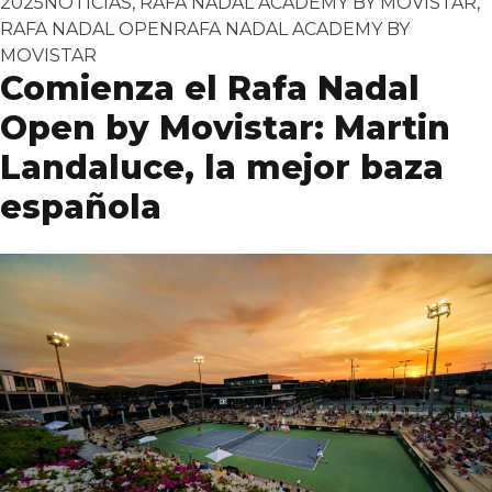
Publicado en
2025
NOTICIAS
,
RAFA NADAL ACADEMY BY MOVISTAR
,
Tags:
RAFA NADAL OPEN
RAFA NADAL ACADEMY BY
MOVISTAR
Comienza el Rafa Nadal
Open by Movistar: Martin
Landaluce, la mejor baza
española