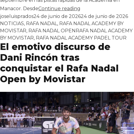
septiembre en las pistas rápidas de la Academia en
«El Rafa Nadal Open b
Manacor. Desde
Continue reading
Publicado por
Pu
joseluisprados
24 de junio de 2026
24 de junio de 2026
NOTICIAS
,
RAFA NADAL
,
RAFA NADAL ACADEMY BY
Tags:
MOVISTAR
,
RAFA NADAL OPEN
RAFA NADAL ACADEMY
BY MOVISTAR
,
RAFA NADAL ACADEMY PADEL TOUR
El emotivo discurso de
Dani Rincón tras
conquistar el Rafa Nadal
Open by Movistar