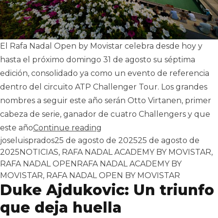
El Rafa Nadal Open by Movistar celebra desde hoy y
hasta el próximo domingo 31 de agosto su séptima
edición, consolidado ya como un evento de referencia
dentro del circuito ATP Challenger Tour. Los grandes
nombres a seguir este año serán Otto Virtanen, primer
cabeza de serie, ganador de cuatro Challengers y que
«Comienza el Rafa Nadal Open
este año
Continue reading
Publicado por
joseluisprados
25 de agosto de 2025
25 de agosto de
Publicado en
2025
NOTICIAS
,
RAFA NADAL ACADEMY BY MOVISTAR
,
Tags:
RAFA NADAL OPEN
RAFA NADAL ACADEMY BY
MOVISTAR
,
RAFA NADAL OPEN BY MOVISTAR
Duke Ajdukovic: Un triunfo
que deja huella