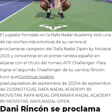
El jugador formado en la Rafa Nadal Academy vivió una
de las noches más emotivas de su carrera al
proclamarse campeón del Rafa Nadal Open by Movistar
2025 y convertirse en el primer tenista español en
alzarse con el título del torneo ATP Challenger. Para
lograr el segundo Chaallenger de su carrera, Rincón
«El emotivo discurso de Dani
tuvo que
Continue reading
Publicado por
joseluisprados
4 de septiembre de 2025
4 de septiembre
Publicado en
de 2025
NOTICIAS
,
RAFA NADAL ACADEMY BY
Tags:
MOVISTAR
,
RAFA NADAL OPEN
RAFA NADAL ACADEMY
BY MOVISTAR
,
RAFA NADAL OPEN
Dani Rincón se proclama