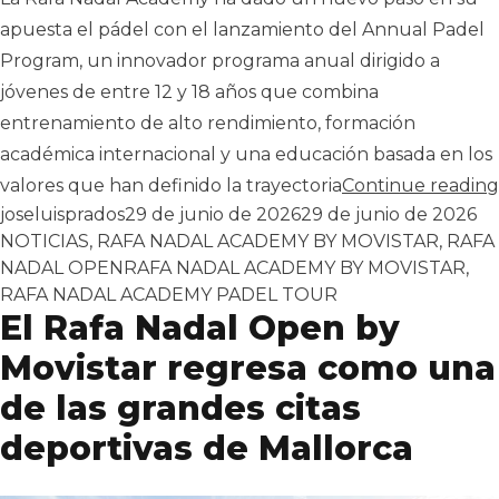
apuesta el pádel con el lanzamiento del Annual Padel
Program, un innovador programa anual dirigido a
jóvenes de entre 12 y 18 años que combina
entrenamiento de alto rendimiento, formación
académica internacional y una educación basada en los
valores que han definido la trayectoria
Continue reading
Publicado por
Pu
joseluisprados
29 de junio de 2026
29 de junio de 2026
NOTICIAS
,
RAFA NADAL ACADEMY BY MOVISTAR
,
RAFA
Tags:
NADAL OPEN
RAFA NADAL ACADEMY BY MOVISTAR
,
RAFA NADAL ACADEMY PADEL TOUR
El Rafa Nadal Open by
Movistar regresa como una
de las grandes citas
deportivas de Mallorca