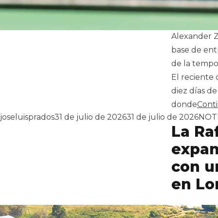
Alexander Z
base de ent
de la tempor
El reciente
diez días de
donde
Cont
Publicado por
Publ
joseluisprados
31 de julio de 2026
31 de julio de 2026
NOTI
La Ra
expan
con u
en L