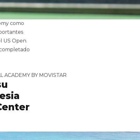
ademy como
portantes
el US Open.
a completado
 Academy para preparar el US Open»
L ACADEMY BY MOVISTAR
su
esia
Center