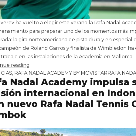
verev ha vuelto a elegir este verano la Rafa Nadal Ac
renamiento para preparar uno de los momentos más im
ada: la gira norteamericana de pista dura y en especial 
 campeón de Roland Garros y finalista de Wimbledon h
 trabajo en las instalaciones de la Academia en Mallorca,
«Alexander Zverev regresa a la Rafa Nadal
inue reading
icado en
Tags:
CIAS
,
RAFA NADAL ACADEMY BY MOVISTAR
RAFA NADA
fa Nadal Academy impulsa 
sión internacional en Indon
n nuevo Rafa Nadal Tennis 
ombok