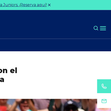
 Juniors. ¡Reserva aquí!
on el
la