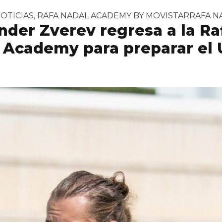
eman Wong entra por primera vez en el Top 100 de la 
ublicado en
Tags:
OTICIAS
,
RAFA NADAL ACADEMY BY MOVISTAR
RAFA N
nder Zverev regresa a la Ra
 Academy para preparar el 