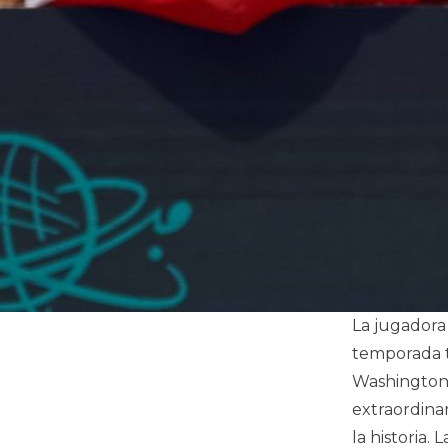
La jugadora
temporada t
Washington y
extraordina
la historia.