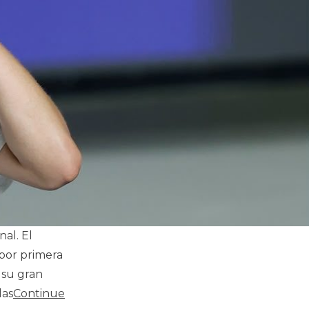
al. El
por primera
a su gran
las
Continue