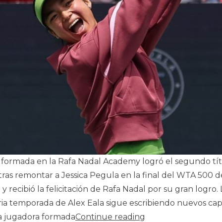
 formada en la Rafa Nadal Academy logró el segundo tít
ras remontar a Jessica Pegula en la final del WTA 500 d
 recibió la felicitación de Rafa Nadal por su gran logro. 
ria temporada de Alex Eala sigue escribiendo nuevos cap
«Alex Eala conquist
 La jugadora formada
Continue reading