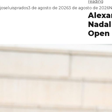
«Col
reading
Publicado por
P
joseluisprados
3 de agosto de 2026
3 de agosto de 2026
N
Alexa
Nadal
Open