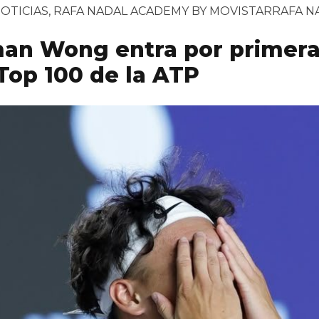
ublicado en
Tags:
OTICIAS
,
RAFA NADAL ACADEMY BY MOVISTAR
RAFA N
an Wong entra por primera
 Top 100 de la ATP