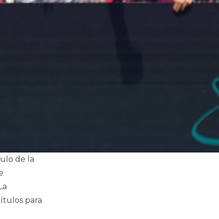
ulo de la
e
La
ítulos para
a en Washington el mayor título de su carrera hasta la 