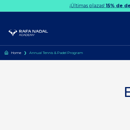
Ir al contenido
¡Últimas plazas!
15% de d
Home
❯
Annual Tennis & Padel Program