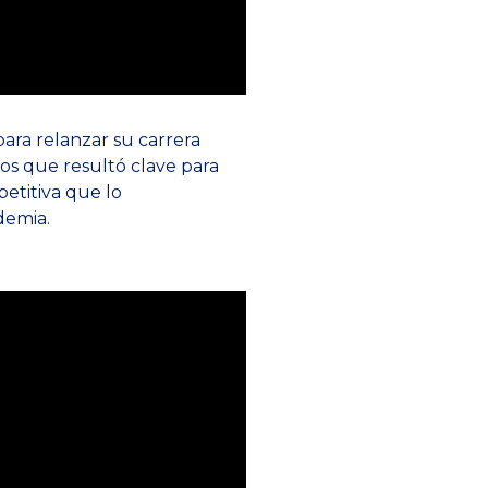
para relanzar su carrera
os que resultó clave para
etitiva que lo
demia.