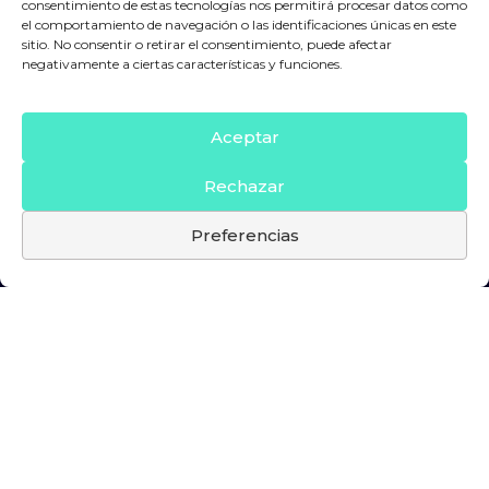
consentimiento de estas tecnologías nos permitirá procesar datos como
el comportamiento de navegación o las identificaciones únicas en este
sitio. No consentir o retirar el consentimiento, puede afectar
negativamente a ciertas características y funciones.
Aceptar
Rechazar
Preferencias
Política de privacidad
Aviso legal
Política de cookies
Sistema Interno de Información
© 2026 Centre Esportiu Manacor S.L. All rights
reserved.