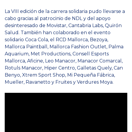
La VIII edición de la carrera solidaria pudo llevarse a
cabo gracias al patrocinio de NDL y del apoyo
desinteresado de Movistar, Cantabria Labs, Quirón
Salud. También han colaborado en el evento
solidario Coca Cola, el RCD Mallorca, Bezoya,
Mallorca Paintball, Mallorca Fashion Outlet, Palma
Aquarium, Met Productions, Consell Esports
Mallorca, Aficine, Leo Manacor, Manacor Comarcal,
Rotuls Manacor, Hiper Centro, Galletas Quely, Can
Benyo, Xtrem Sport Shop, Mi Pequeña Fábrica,
Mueller, Ravanetto y Fruites y Verdures Moya.