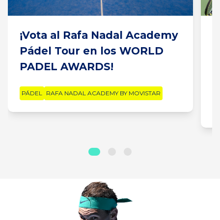
¡Vota al Rafa Nadal Academy
¿
Pádel Tour en los WORLD
F
PADEL AWARDS!
E
M
PÁDEL
RAFA NADAL ACADEMY BY MOVISTAR
R