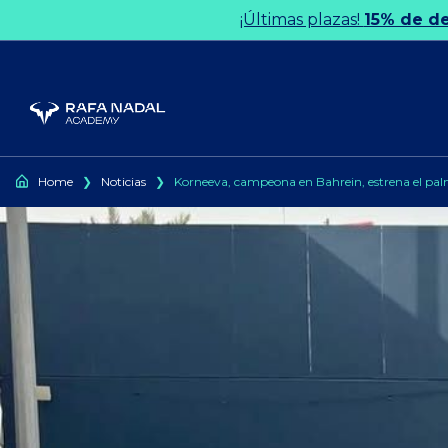
Ir al contenido
¡Últimas plazas!
15% de d
Home
❯
Noticias
❯
Korneeva, campeona en Bahrein, estrena el pa