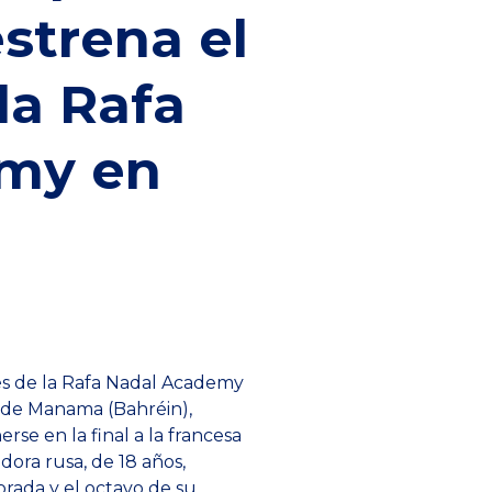
strena el
la Rafa
my en
és de la Rafa Nadal Academy
 de Manama (Bahréin),
e en la final a la francesa
dora rusa, de 18 años,
orada y el octavo de su