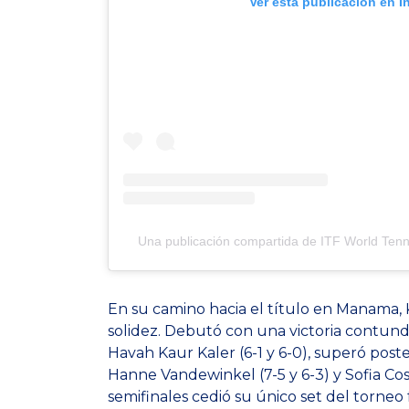
Ver esta publicación en 
Una publicación compartida de ITF World Tenni
En su camino hacia el título en Manama,
solidez. Debutó con una victoria contun
Havah Kaur Kaler (6-1 y 6-0), superó post
Hanne Vandewinkel (7-5 y 6-3) y Sofia Cost
semifinales cedió su único set del torneo