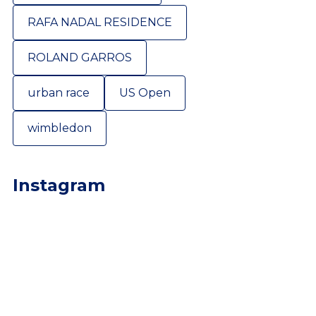
RAFA NADAL RESIDENCE
ROLAND GARROS
urban race
US Open
wimbledon
Instagram