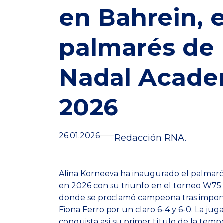
en Bahrein, e
palmarés de 
Nadal Acade
2026
26.01.2026
Redacción RNA.
Alina Korneeva ha inaugurado el palmar
en 2026 con su triunfo en el torneo W75
donde se proclamó campeona tras imponers
Fiona Ferro por un claro 6-4 y 6-0. La juga
conquista así su primer título de la temp