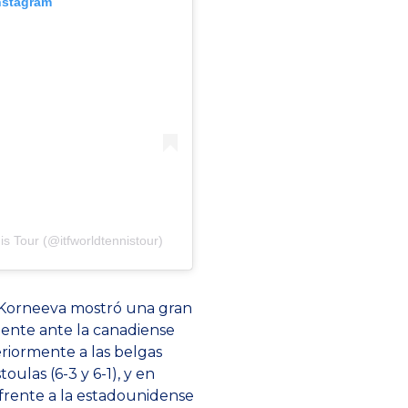
Instagram
s Tour (@itfworldtennistour)
 Korneeva mostró una gran
dente ante la canadiense
eriormente a las belgas
oulas (6-3 y 6-1), y en
 frente a la estadounidense