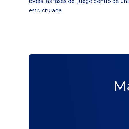
todas las fases del juego dentro de un
estructurada.
Má