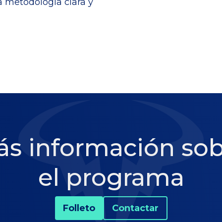
a metodología clara y
s información so
el programa
Folleto
Contactar