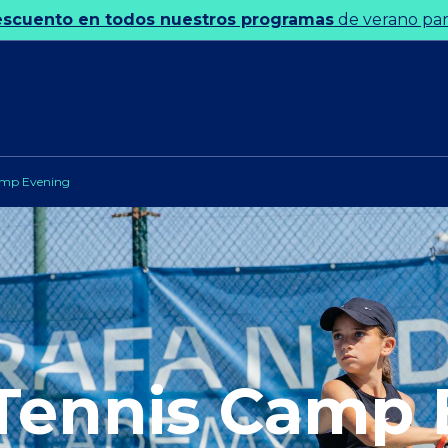
escuento en todos nuestros programas
de verano para
mp Evening
ennis Camp 