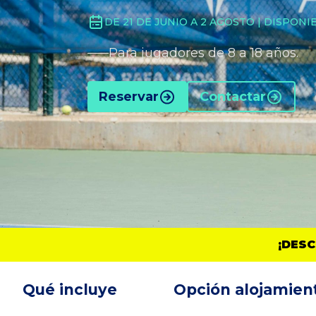
DE 21 DE JUNIO A 2 AGOSTO | DISPON
Para jugadores de 8 a 18 años.
Reservar
Contactar
 EXCLUSIVO DEL 20% EN VUELOS AIR EUROPA
PA
Qué incluye
Opción alojamien