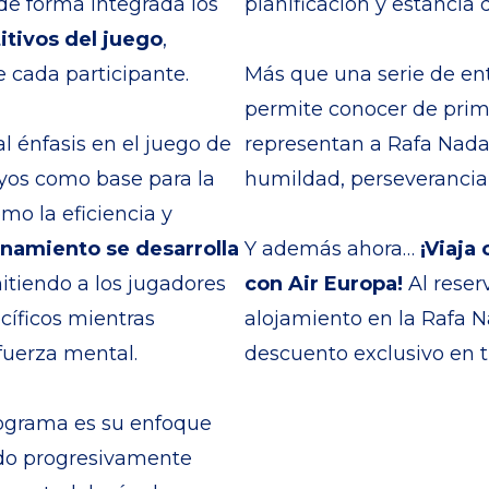
 de forma integrada los
planificación y estancia 
itivos del juego
,
 cada participante.
Más que una serie de en
permite conocer de prime
l énfasis en el juego de
representan a Rafa Nadal
oyos como base para la
humildad, perseverancia 
omo la eficiencia y
enamiento se desarrolla
Y además ahora…
¡Viaja
itiendo a los jugadores
con Air Europa!
Al reser
cíficos mientras
alojamiento en la Rafa N
fuerza mental.
descuento exclusivo en t
programa es su enfoque
ando progresivamente