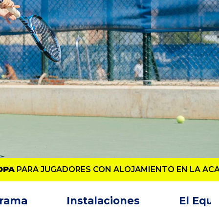
!
grama
Instalaciones
El Equi