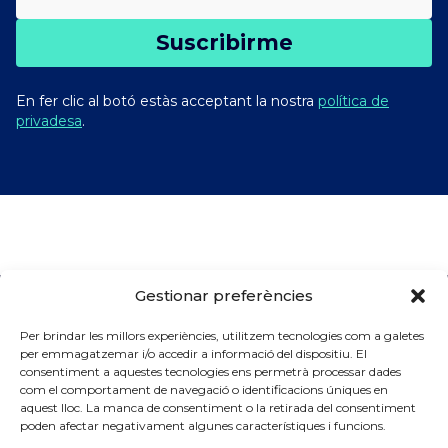
Suscribirme
En fer clic al botó estàs acceptant la nostra
política de
privadesa
.
Gestionar preferències
Per brindar les millors experiències, utilitzem tecnologies com a galetes
per emmagatzemar i/o accedir a informació del dispositiu. El
Patrocinadors
consentiment a aquestes tecnologies ens permetrà processar dades
com el comportament de navegació o identificacions úniques en
aquest lloc. La manca de consentiment o la retirada del consentiment
poden afectar negativament algunes característiques i funcions.