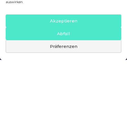
auswirken.
Akzeptieren
Abfall
Präferenzen
Datenschutz
Rechtlicher Hinweis
Cookies-Richtlinie
Internes Informationssystem
© 2026 Rafa Nadal Academy. Alle Rechte
vorbehalten.