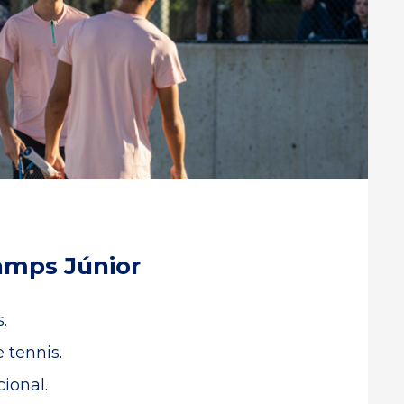
amps Júnior
.
 tennis.
ional.