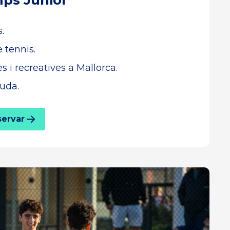
ps Junior
.
 tennis.
s i recreatives a Mallorca.
uda.
servar