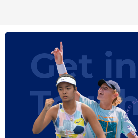
Get in
Touc