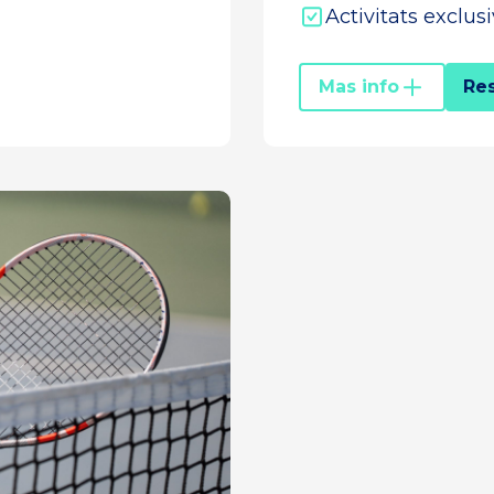
Activitats exclus
Mas info
Re