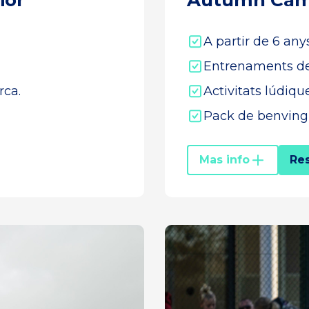
ior
Autumn Cam
A partir de 6 anys
Entrenaments de
rca.
Activitats lúdique
Pack de benving
Mas info
Re