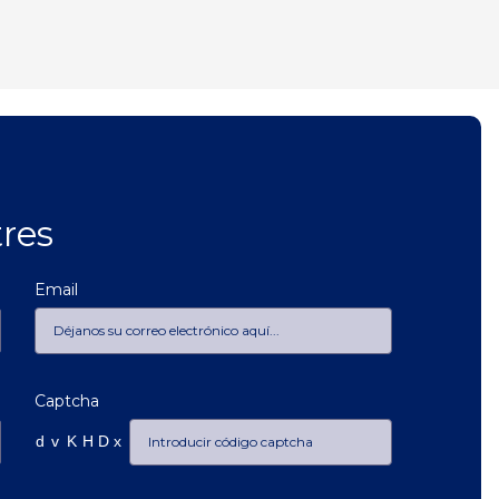
res
Email
Captcha