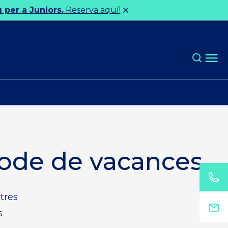
 per a Juniors.
Reserva aquí!
íode de vacances
stres
s