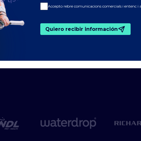
Accepto rebre comunicacions comercials i entenc i 
Quiero recibir información