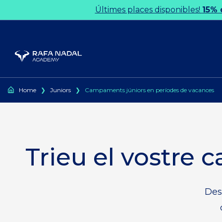
Ir al contenido
Últimes places disponibles!
15% 
Home
❯
Juniors
❯
Campaments júniors en períodes de vacances
Trieu el vostre
Desc