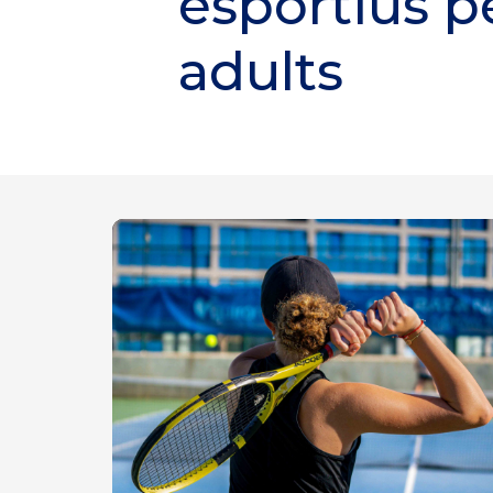
esportius p
adults