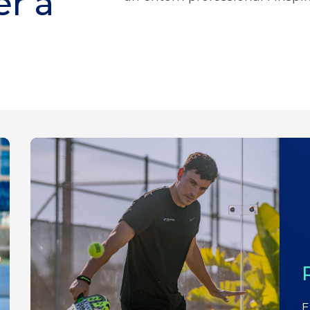
er a
E