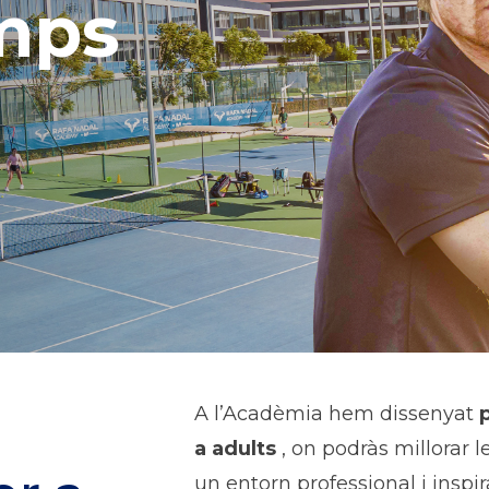
mps
A l’Acadèmia hem dissenyat
a adults
, on podràs millorar l
un entorn professional i inspir