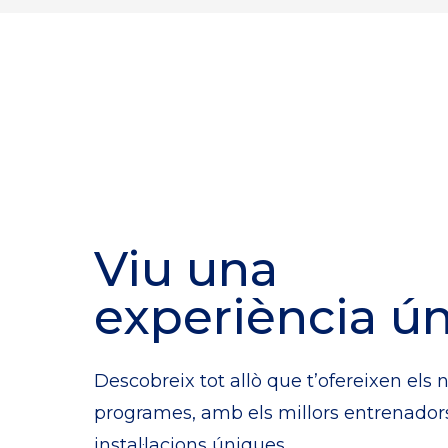
Viu una
experiència ún
Descobreix tot allò que t’ofereixen els 
programes, amb els millors entrenadors
instal·lacions úniques.