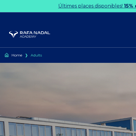
Ir al contenido
Últimes places disponibles!
15% 
Home
❯
Adults