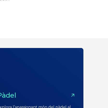
Pàdel
xplora l’apassionant món del pàdel al