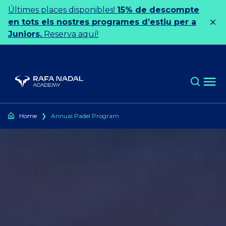
Ir al contenido
Últimes places disponibles!
15% de descompte
en tots els nostres programes d’estiu per a
Juniors.
Reserva aquí!
Home
❯
Annual Padel Program