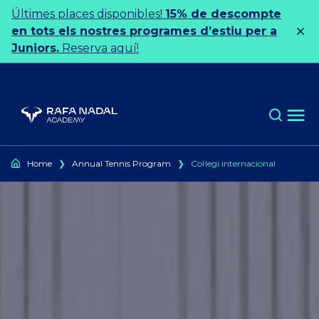
Ir al contenido
Últimes places disponibles!
15% de descompte
en tots els nostres programes d’estiu per a
Juniors.
Reserva aquí!
Home
❯
Annual Tennis Program
❯
Col·legi internacional