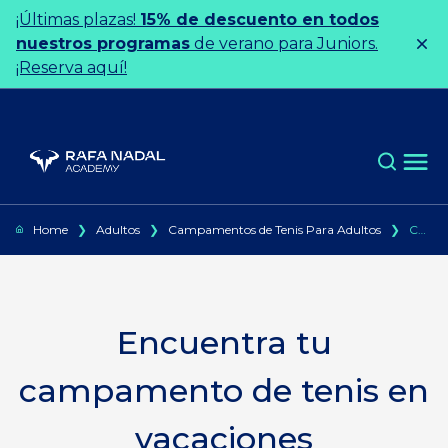
Ir al contenido
¡Últimas plazas!
15% de descuento en todos
nuestros programas
de verano para Juniors.
¡Reserva aquí!
Home
❯
Adultos
❯
Campamentos de Tenis Para Adultos
❯
Campamentos de tenis para adultos en periodos de vacaciones
Encuentra tu
campamento de tenis en
vacaciones