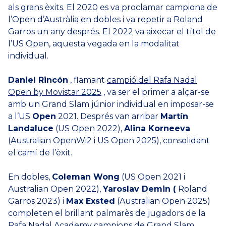
als grans èxits. El 2020 es va proclamar campiona de
l’Open d’Austràlia en dobles i va repetir a Roland
Garros un any després. El 2022 va aixecar el títol de
l’US Open, aquesta vegada en la modalitat
individual.
Daniel Rincón
, flamant
campió del Rafa Nadal
Open by Movistar 2025
, va ser el primer a alçar-se
amb un Grand Slam júnior individual en imposar-se
a l’US
Open
2021. Després van arribar
Martín
Landaluce
(US Open 2022),
Alina Korneeva
(Australian OpenWi2 i US Open 2025), consolidant
el camí de l’èxit.
En dobles,
Coleman Wong
(US Open 2021 i
Australian Open 2022),
Yaroslav Demin (
Roland
Garros 2023) i
Max Exsted
(Australian Open 2025)
completen el brillant palmarès de jugadors de la
Rafa Nadal Academy campions de Grand Slam.