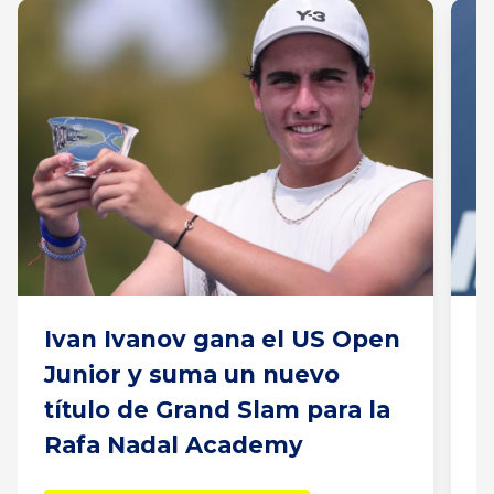
Ivan Ivanov gana el US Open
E
Junior y suma un nuevo
S
título de Grand Slam para la
N
Rafa Nadal Academy
R