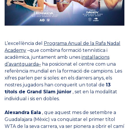
L’excel·lència del
Programa Anual de la Rafa Nadal
Academy
–que combina formació tennística i
acadèmica, juntament amb unes
instal·lacions
d’avantguarda–
ha posicionat el centre com una
referència mundial en la formació de campions. Les
xifres parlen per si soles: en els darrers anys, els
nostres jugadors han conquerit un total de
13
títols de Grand Slam júnior
, set en la modalitat
individual i sis en dobles.
Alexandra Eala
, que aquest mes de setembre a
Guadalajara (Mèxic) va conquistar el primer títol
WTA de la seva carrera, va ser pionera a obrir el camí