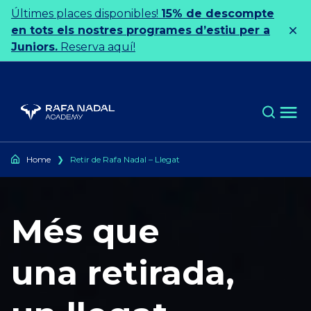
Ir al contenido
Últimes places disponibles!
15% de descompte
en tots els nostres programes d’estiu per a
Juniors.
Reserva aquí!
Home
❯
Retir de Rafa Nadal – Llegat
Més que
una retirada,