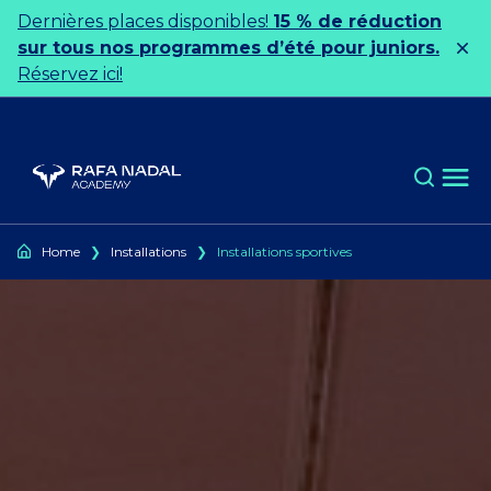
Ir al contenido
Dernières places disponibles!
15 % de réduction
sur tous nos programmes d’été pour juniors.
Réservez ici!
Home
❯
Installations
❯
Installations sportives