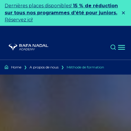
Ir al contenido
Dernières places disponibles!
15 % de réduction
sur tous nos programmes d’été pour juniors.
Réservez ici!
Home
❯
A propos de nous
❯
Méthode de formation