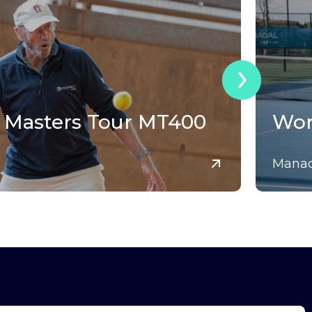
 Masters Tour MT400
Wor
Manac