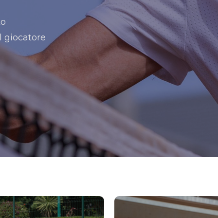
to
l giocatore