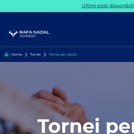
Ir al contenido
Ultimi posti disponibili
Home
❯
Tornei
❯
Tornei per adulti
Tornei pe