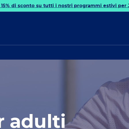
!
15% di sconto su tutti i nostri programmi estivi per 
r adulti