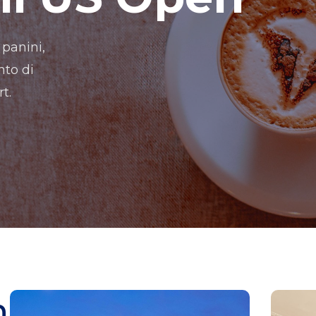
 panini,
nto di
t.
n