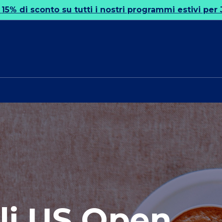
!
15% di sconto su tutti i nostri programmi estivi per 
li US Open