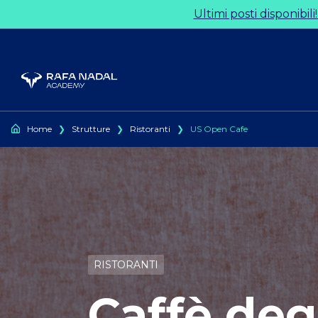
Ir al contenido
Ultimi posti disponibili
Home
❯
Strutture
❯
Ristoranti
❯
US Open Cafe
RISTORANTI
Caffè deg