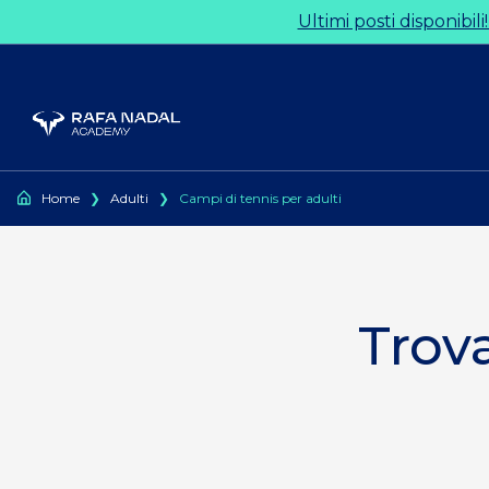
Ir al contenido
Ultimi posti disponibili
Home
❯
Adulti
❯
Campi di tennis per adulti
Trov