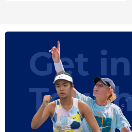
Get in
Touc