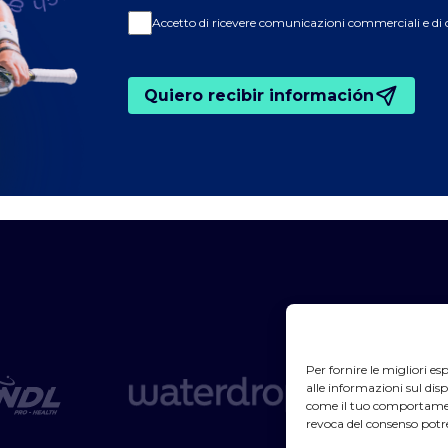
Accetto di ricevere comunicazioni commerciali e di
Quiero recibir información
Per fornire le migliori e
alle informazioni sul disp
come il tuo comportament
revoca del consenso potr