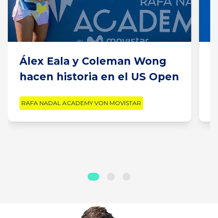
Álex Eala y Coleman Wong
D
hacen historia en el US Open
E
RAFA NADAL ACADEMY VON MOVISTAR
R