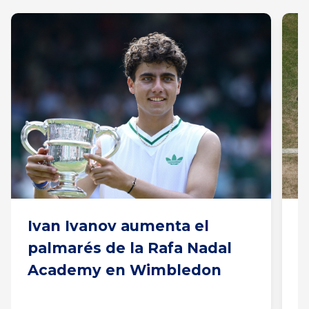
Ivan Ivanov aumenta el
I
palmarés de la Rafa Nadal
W
Academy en Wimbledon
e
R