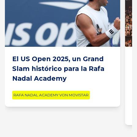
El US Open 2025, un Grand
R
Slam histórico para la Rafa
G
Nadal Academy
d
RAFA NADAL ACADEMY VON MOVISTAR
R
R