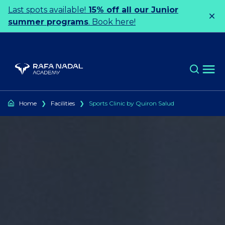
Ir al contenido
Last spots available!
15% off all our Junior
summer programs
. Book here!
Home
❯
Facilities
❯
Sports Clinic by Quiron Salud