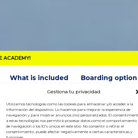
EXCLUSIVE 20% DISCOUNT ON 
What is included
Boarding option
Gestiona tu privacidad
Utilizamos tecnologías como las cookies para almacenar y/o acceder a la
What is included
información del dispositivo. Lo hacemos para mejorar la experiencia de
navegación y para mostrar anuncios (no) personalizados. El consentimien
a estas tecnologías nos permitirá procesar datos como el comportamiento
de navegación o los ID's únicos en este sitio. No consentir o retirar el
consentimiento, puede afectar negativamente a ciertas características y
funciones.