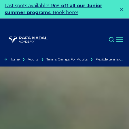
Ir al contenido
Last spots available!
15% off all our Junior
summer programs
. Book here!
Home
❯
Adults
❯
Tennis Camps For Adults
❯
Flexible tennis camps for adults