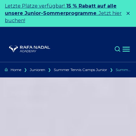
Ir al contenido
Letzte Plätze verfügbar!
15 % Rabatt auf alle
unsere Junior-Sommerprogramme
. Jetzt hier
buchen!
Home
❯
Junioren
❯
Summer Tennis Camps Junior
❯
Summer Tennis Camp Kids