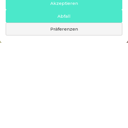
Akzeptieren
Abfall
Präferenzen
BATT AUF AIR EUROPA-FLÜGE
FÜR SPIELER MIT UN