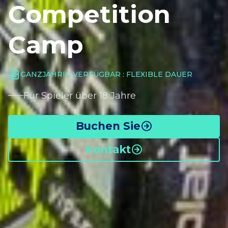
Competition
Camp
GANZJÄHRIG VERFÜGBAR : FLEXIBLE DAUER
Für Spieler über 18 Jahre
Buchen Sie
Kontakt